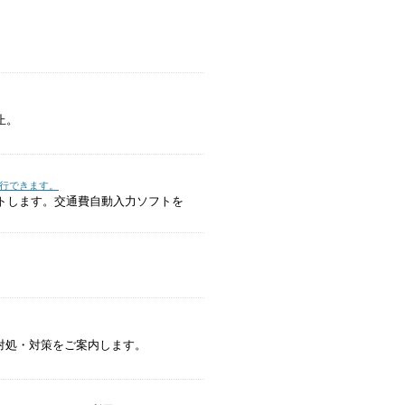
止。
行できます。
ットします。交通費自動入力ソフトを
対処・対策をご案内します。