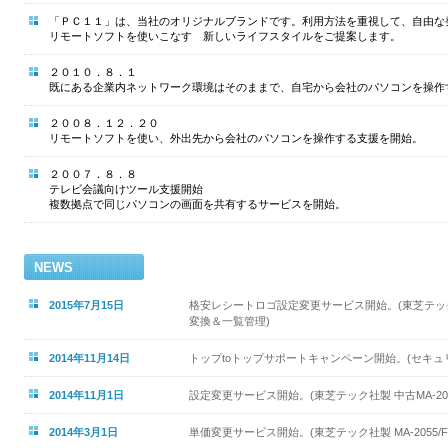
「ＰＣ１１」は、当社のオリジナルブランドです。利用方法を重視して、自由な
リモートソフトを使いこなす 新しいライフスタイルをご提案します。
２０１０．８．１
既にある企業内ネットワーク環境はそのままで、自宅から会社のパソコンを操作
２００８．１２．２０
リモートソフトを使い、外出先から会社のパソコンを操作する支援を開始。
２００７．８．８
テレビ会議向けツール支援開始
複数拠点で同じパソコンの画面を共有するサービスを開始。
NEWS
2015年7月15日
格安レシートロゴ設定変更サービス開始。(東芝テック社製 
変換＆一覧管理)
2014年11月14日
トップtoトップサポートキャンペーン開始。(セキュ
2014年11月1日
設定変更サービス開始。(東芝テック社製 中古MA-2055
2014年3月1日
単価変更サービス開始。(東芝テック社製 MA-2055/F