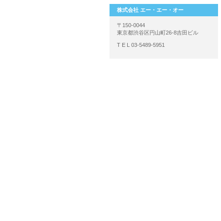
株式会社 エー・エー・オー
〒150-0044
東京都渋谷区円山町26-8吉田ビル
T E L 03-5489-5951