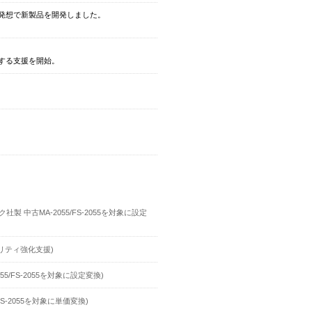
発想で新製品を開発しました。
する支援を開始。
中古MA-2055/FS-2055を対象に設定
リティ強化支援)
/FS-2055を対象に設定変換)
S-2055を対象に単価変換)