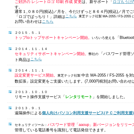
ご好評の レシートロゴ 印刷 作成 変更
は、新サポート「
ロゴもうけ(Wi
す。
通常１,０８０円(税込)／月を、今だけずっと８６４円(税込)／月で
こちら
「ロゴでばっちり！」詳細は
東芝テック社製 MA-2055 / FS-20
お問い合わせは
こちら
２０１５．５．１
トップtoトップサポートキャンペーン開始。
「Blue
いろいろ使える
２０１４．１１．１４
セキュリティサポートキャンペーン開始。
「パスワード管理
弊社の
こちら
ト商品は
２０１４．１１．１
設定変更サービス開始。
中古 MA-2055 / FS-20
東芝テック社製
数拡張」設定変更をご支援いたします。(7,000円税別)お問い合わせ
２０１３．１０．１０
リモート操作支援サービス「
レンタリモート
」を開始しました。
２０１３．９．１
遠隔操作による
個人向けパソコン利用支援サービス(ＰＣご利用支援)
パスワード管理「aaoup」新バージョンをリリー
セキュリティツール：
管理している電話番号を識別して電話発信できます。