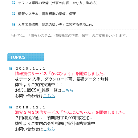
オフィス環境の整備（仕事の内容、やり方、進め方）
情報システム、情報機器の準備、保守
人事労務管理（勤怠の扱い等）に関する事項...etc
当社では、「情報システム、情報機器の準備、保守」のご支援をいたします。
TOPICS
２０２０．１１．１
情報提供サービス「かぶひょう」を開始しました。
株データ 入手。ダウンロード可。基礎データ：無料
弊社よりご案内実施中！！
お試し版CSV_銘柄一覧は
こちら
お問い合わせは
こちら
２０１８．１２．１
激安ＳＭＳ送信サービス「たんぶんちゃん」を開始しました。
７円(税別)/通～ 初期費用10,000円(税別)～
弊社よりご案内の会社様向け特別価格実施中
お問い合わせは
こちら