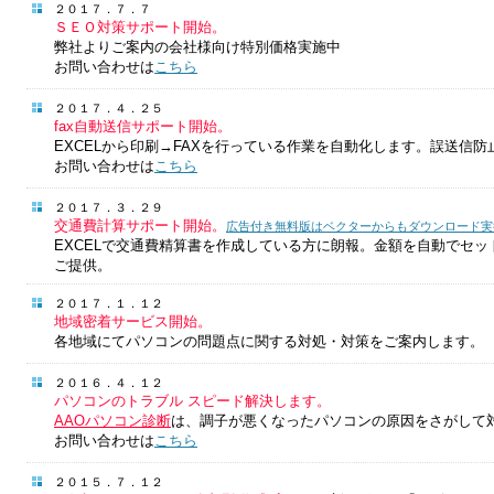
２０１７．７．７
ＳＥＯ対策サポート開始。
弊社よりご案内の会社様向け特別価格実施中
お問い合わせは
こちら
２０１７．４．２５
fax自動送信サポート開始。
EXCELから印刷→FAXを行っている作業を自動化します。誤送信防
お問い合わせは
こちら
２０１７．３．２９
交通費計算サポート開始。
広告付き無料版はベクターからもダウンロード実
EXCELで交通費精算書を作成している方に朗報。金額を自動でセ
ご提供。
２０１７．１．１２
地域密着サービス開始。
各地域にてパソコンの問題点に関する対処・対策をご案内します。
２０１６．４．１２
パソコンのトラブル スピード解決します。
AAOパソコン診断
は、調子が悪くなったパソコンの原因をさがして
お問い合わせは
こちら
２０１５．７．１２